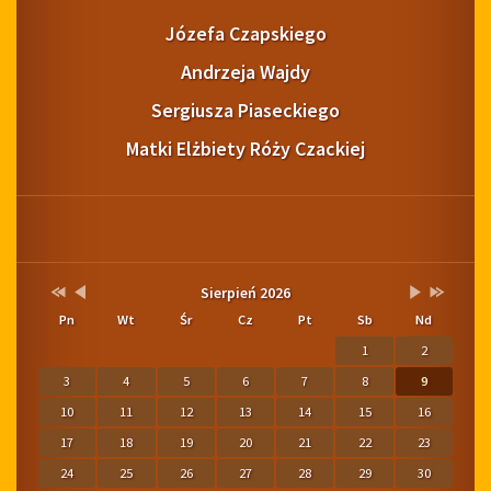
Józefa Czapskiego
Andrzeja Wajdy
Sergiusza Piaseckiego
Matki Elżbiety Róży Czackiej
Pogoda
Kalendarium
Przestaw
Przestaw
Lista
Brak
Przestaw
Przestaw
Sierpień 2026
datę
datę
wydarzeń
wydarzeń
datę
datę
Pn
Wt
Śr
Cz
Pt
Sb
Nd
na
na
w
w
na
na
Sierpień
Lipiec
miesiącu
tym
Wrzesień
Sierpień
1
2
2025
2026
miesiącu.
2026
2027
3
4
5
6
7
8
9
10
11
12
13
14
15
16
17
18
19
20
21
22
23
24
25
26
27
28
29
30