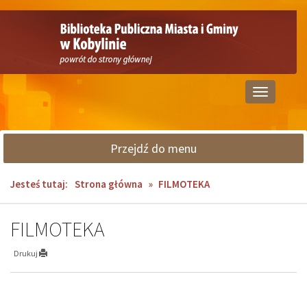
Przejdź
Przejdź
do
do
głównej
wyszukiwarki
treści
Przełącz
nawigację
Przejdź do menu
Jesteś tutaj:
Strona główna
»
FILMOTEKA
FILMOTEKA
Drukuj