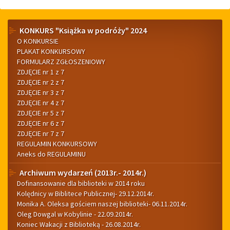
Menu
KONKURS "Książka w podróży" 2024
O KONKURSIE
boczne
PLAKAT KONKURSOWY
FORMULARZ ZGŁOSZENIOWY
ZDJĘCIE nr 1 z 7
ZDJĘCIE nr 2 z 7
ZDJĘCIE nr 3 z 7
ZDJĘCIE nr 4 z 7
ZDJĘCIE nr 5 z 7
ZDJĘCIE nr 6 z 7
ZDJĘCIE nr 7 z 7
REGULAMIN KONKURSOWY
Aneks do REGULAMINU
Archiwum wydarzeń (2013r.- 2014r.)
Dofinansowanie dla biblioteki w 2014 roku
Kolędnicy w Biblitece Publicznej- 29.12.2014r.
Monika A. Oleksa gościem naszej biblioteki- 06.11.2014r.
Oleg Dowgal w Kobylinie - 22.09.2014r.
Koniec Wakacji z Biblioteką - 26.08.2014r.