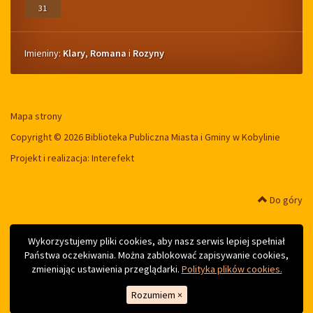
31
Imieniny
Imieniny:
Klary
,
Romana
i
Rozyny
Mapa strony
Copyright © 2026 Biblioteka Publiczna Miasta i Gminy w Kobylinie
Projekt i realizacja:
Interefekt
Do góry
Wykorzystujemy pliki cookies, aby nasz serwis lepiej spełniał
Państwa oczekiwania. Można zablokować zapisywanie cookies,
zmieniając ustawienia przeglądarki.
Polityka plików cookies.
Rozumiem
×