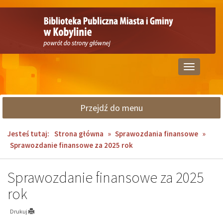
Przejdź
Przejdź
do
do
głównej
wyszukiwarki
treści
Przełącz
nawigację
Przejdź do menu
Jesteś tutaj:
Strona główna
»
Sprawozdania finansowe
»
Sprawozdanie finansowe za 2025 rok
Sprawozdanie finansowe za 2025
rok
Drukuj