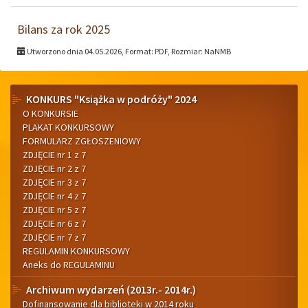
Bilans za rok 2025
Utworzono dnia 04.05.2026, Format:
PDF
, Rozmiar:
NaNMB
Menu
KONKURS "Książka w podróży" 2024
O KONKURSIE
boczne
PLAKAT KONKURSOWY
FORMULARZ ZGŁOSZENIOWY
ZDJĘCIE nr 1 z 7
ZDJĘCIE nr 2 z 7
ZDJĘCIE nr 3 z 7
ZDJĘCIE nr 4 z 7
ZDJĘCIE nr 5 z 7
ZDJĘCIE nr 6 z 7
ZDJĘCIE nr 7 z 7
REGULAMIN KONKURSOWY
Aneks do REGULAMINU
Archiwum wydarzeń (2013r.- 2014r.)
Dofinansowanie dla biblioteki w 2014 roku