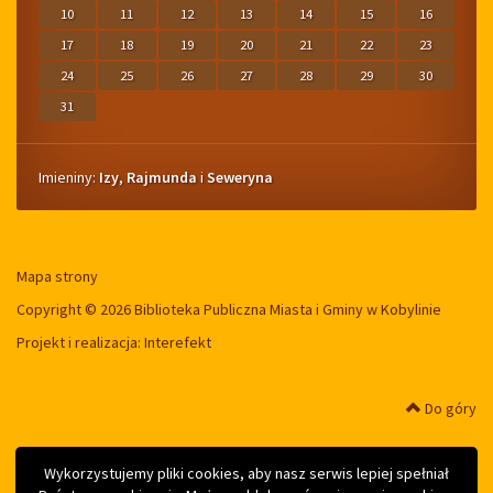
10
11
12
13
14
15
16
17
18
19
20
21
22
23
24
25
26
27
28
29
30
31
Imieniny
Imieniny:
Izy
,
Rajmunda
i
Seweryna
Mapa strony
Copyright © 2026 Biblioteka Publiczna Miasta i Gminy w Kobylinie
Projekt i realizacja:
Interefekt
Do góry
Wykorzystujemy pliki cookies, aby nasz serwis lepiej spełniał