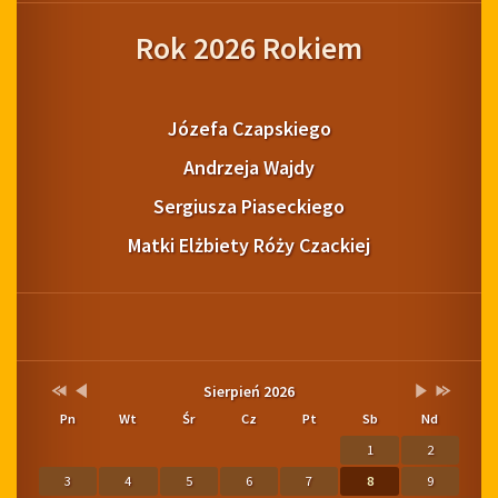
Rok 2026 Rokiem
Józefa Czapskiego
Andrzeja Wajdy
Sergiusza Piaseckiego
Matki Elżbiety Róży Czackiej
Pogoda
Kalendarium
Przestaw
Przestaw
Lista
Brak
Przestaw
Przestaw
Sierpień 2026
datę
datę
wydarzeń
wydarzeń
datę
datę
Pn
Wt
Śr
Cz
Pt
Sb
Nd
na
na
w
w
na
na
Sierpień
Lipiec
miesiącu
tym
Wrzesień
Sierpień
1
2
2025
2026
miesiącu.
2026
2027
3
4
5
6
7
8
9