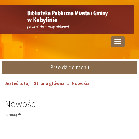
Przejdź
Przejdź
do
do
głównej
wyszukiwarki
treści
Przełącz
nawigację
Przejdź do menu
Jesteś tutaj:
Strona główna
»
Nowości
Nowości
Drukuj