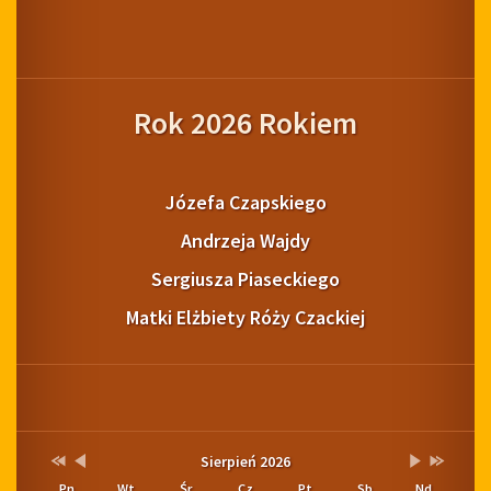
Rok 2026 Rokiem
Józefa Czapskiego
Andrzeja Wajdy
Sergiusza Piaseckiego
Matki Elżbiety Róży Czackiej
Pogoda
Kalendarium
Przestaw
Przestaw
Lista
Brak
Przestaw
Przestaw
Sierpień 2026
datę
datę
wydarzeń
wydarzeń
datę
datę
Pn
Wt
Śr
Cz
Pt
Sb
Nd