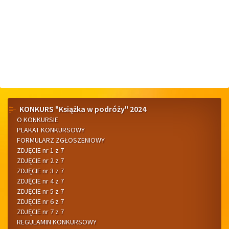
Menu
KONKURS "Książka w podróży" 2024
O KONKURSIE
boczne
PLAKAT KONKURSOWY
FORMULARZ ZGŁOSZENIOWY
ZDJĘCIE nr 1 z 7
ZDJĘCIE nr 2 z 7
ZDJĘCIE nr 3 z 7
ZDJĘCIE nr 4 z 7
ZDJĘCIE nr 5 z 7
ZDJĘCIE nr 6 z 7
ZDJĘCIE nr 7 z 7
REGULAMIN KONKURSOWY