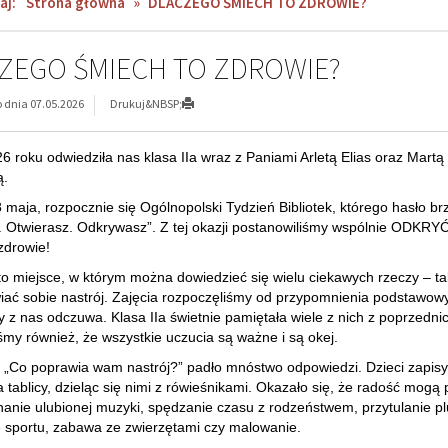
aj:
Strona główna
»
DLACZEGO ŚMIECH TO ZDROWIE?
ZEGO ŚMIECH TO ZDROWIE?
dnia 07.05.2026
Drukuj&NBSP;
6 roku odwiedziła nas klasa IIa wraz z Paniami Arletą Elias oraz Martą
ą.
 8 maja, rozpocznie się Ogólnopolski Tydzień Bibliotek, którego hasło br
a. Otwierasz. Odkrywasz”. Z tej okazji postanowiliśmy wspólnie ODKRY
zdrowie!
 to miejsce, w którym można dowiedzieć się wielu ciekawych rzeczy – ta
iać sobie nastrój. Zajęcia rozpoczęliśmy od przypomnienia podstawow
y z nas odczuwa. Klasa IIa świetnie pamiętała wiele z nich z poprzedni
iśmy również, że wszystkie uczucia są ważne i są okej.
 „Co poprawia wam nastrój?” padło mnóstwo odpowiedzi. Dzieci zapis
 tablicy, dzieląc się nimi z rówieśnikami. Okazało się, że radość mogą 
chanie ulubionej muzyki, spędzanie czasu z rodzeństwem, przytulanie p
 sportu, zabawa ze zwierzętami czy malowanie.