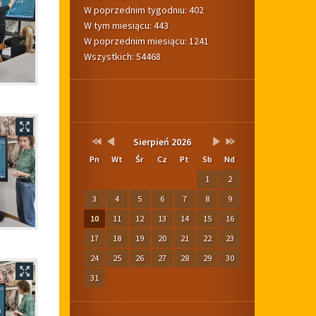
W poprzednim tygodniu: 402
W tym miesiącu: 443
W poprzednim miesiącu: 1241
Wszystkich: 54468
Pogoda
Kalendarium
Przestaw
Przestaw
Lista
Brak
Przestaw
Przestaw
Sierpień 2026
datę
datę
wydarzeń
wydarzeń
datę
datę
Pn
Wt
Śr
Cz
Pt
Sb
Nd
na
na
w
w
na
na
Sierpień
Lipiec
miesiącu
tym
Wrzesień
Sierpień
1
2
2025
2026
miesiącu.
2026
2027
3
4
5
6
7
8
9
10
11
12
13
14
15
16
17
18
19
20
21
22
23
24
25
26
27
28
29
30
31