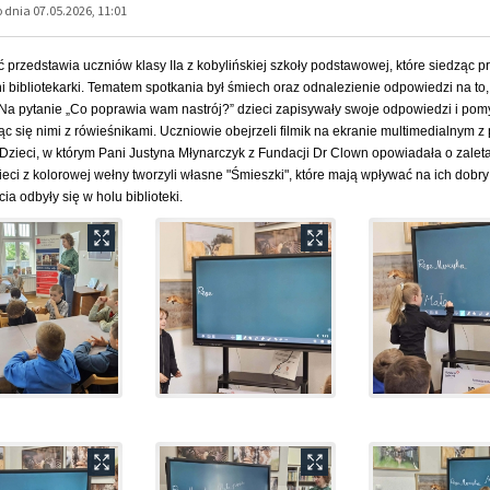
dnia 07.05.2026, 11:01
ć przedstawia uczniów klasy IIa z kobylińskiej szkoły podstawowej, które siedząc pr
i bibliotekarki. Tematem spotkania był śmiech oraz odnalezienie odpowiedzi na to
Na pytanie „Co poprawia wam nastrój?” dzieci zapisywały swoje odpowiedzi i pom
eląc się nimi z rówieśnikami. Uczniowie obejrzeli
filmik na ekranie multimedialnym
z 
Dzieci, w którym Pani Justyna Młynarczyk z Fundacji Dr Clown opowiadała o zalet
eci z kolorowej wełny tworzyli własne "Śmieszki", które mają wpływać na ich dobry
cia odbyły się w holu biblioteki.