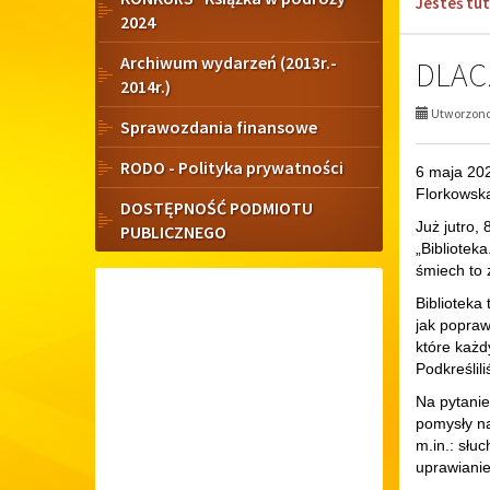
Jesteś tut
2024
boczne
Archiwum wydarzeń (2013r.-
DLAC
2014r.)
Utworzono 
Sprawozdania finansowe
RODO - Polityka prywatności
6 maja 202
Florkowsk
DOSTĘPNOŚĆ PODMIOTU
Już jutro,
PUBLICZNEGO
„Bibliotek
śmiech to 
Biblioteka
jak popraw
które każd
Podkreślil
Na pytanie
pomysły na
m.in.: słu
uprawianie