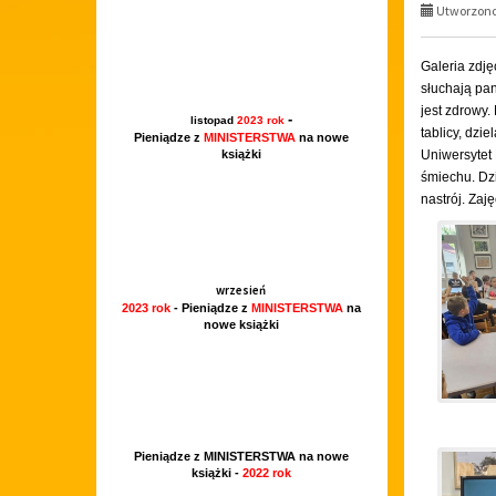
Utworzono 
Galeria zdję
słuchają pan
jest zdrowy.
-
listopad
2023 rok
tablicy, dzi
Pieniądze z
MINISTERSTWA
na nowe
książki
Uniwersytet 
śmiechu.
Dzi
nastrój. Zaję
wrzesień
2023 rok
- Pieniądze z
MINISTERSTWA
na
nowe książki
Pieniądze z MINISTERSTWA na nowe
książki -
2022 rok