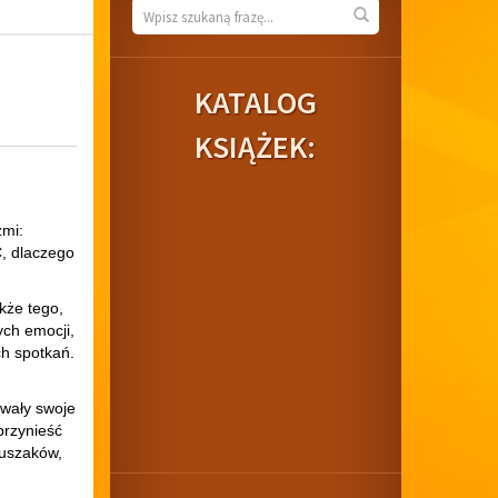
Wyszukiwarka
Wyszukaj
KATALOG
KSIĄŻEK:
zmi:
Ć, dlaczego
kże tego,
ych emocji,
ch spotkań.
ywały swoje
przynieść
luszaków,