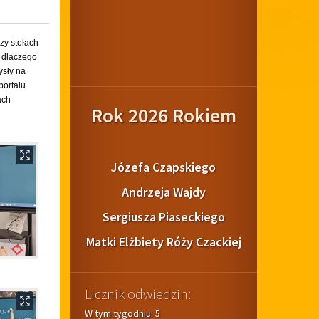
zy stołach
, dlaczego
ysły na
portalu
ach
Rok 2026 Rokiem
Józefa Czapskiego
Andrzeja Wajdy
Sergiusza Piaseckiego
Matki Elżbiety Róży Czackiej
Licznik odwiedzin:
W tym tygodniu: 5