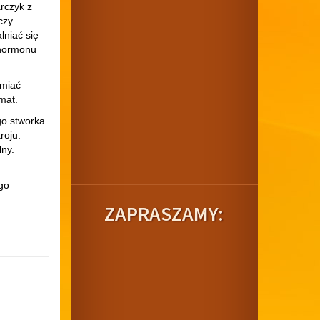
rczyk z
czy
lniać się
 hormonu
śmiać
mat.
go stworka
roju.
ny.
go
ZAPRASZAMY: