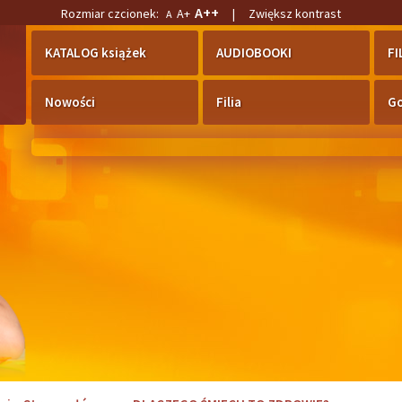
A++
Rozmiar czcionek:
A+
|
Zwiększ kontrast
A
KATALOG książek
AUDIOBOOKI
F
Nowości
Filia
Go
«
2
1
2
3
4
5
6
7
8
9
10