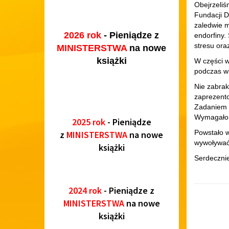
Obejrzeliś
Fundacji D
zaledwie m
2026 rok
- Pieniądze z
endorfiny.
stresu ora
MINISTERSTWA
na nowe
książki
W części w
podczas wi
Nie zabrak
zaprezento
Zadaniem d
Wymagało 
2025 rok
- Pieniądze
Powstało w
z
MINISTERSTWA
na nowe
wywoływać 
książki
Serdecznie
2024 rok
- Pieniądze z
MINISTERSTWA
na nowe
książki