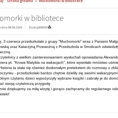
aj:
Strona główna
»
Muchomorki w bibliotece
morki w bibliotece
dnia 08.06.2026
Drukuj&NBSP;
3 czerwca przedszkolaki z grupy "Muchomorki" wraz z Paniami Małg
wską oraz Katarzyną Przewoźną z Przedszkola w Smolicach odwiedził
oteczną.
telnicy z wielkim zainteresowaniem wysłuchali opowiadania Alexand
iera pt. "Krowa Matylda na wakacjach", które wywołało mnóstwo uśm
Historia ta stała się również doskonałym pretekstem do rozmowy o zbli
oczynku - przedszkolaki bardzo chętnie dzieliły się swoimi wakacyjnym
m czytaniu dzieci wypożyczyły wybrane książki i zabrały je do dom
ć swoją czytelniczą przygodę.
e dziękujemy za miłą wizytę i gorąco zachęcamy do regularnego od
ioteki!