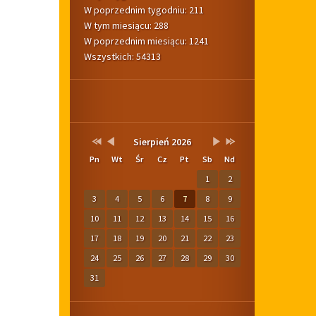
W poprzednim tygodniu: 211
W tym miesiącu: 288
W poprzednim miesiącu: 1241
Wszystkich: 54313
Pogoda
Kalendarium
Przestaw
Przestaw
Lista
Brak
Przestaw
Przestaw
Sierpień 2026
datę
datę
wydarzeń
wydarzeń
datę
datę
Pn
Wt
Śr
Cz
Pt
Sb
Nd
na
na
w
w
na
na
Sierpień
Lipiec
miesiącu
tym
Wrzesień
Sierpień
1
2
2025
2026
miesiącu.
2026
2027
3
4
5
6
7
8
9
10
11
12
13
14
15
16
17
18
19
20
21
22
23
24
25
26
27
28
29
30
31