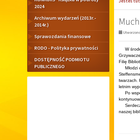
Jesteś tut
2024
boczne
Archiwum wydarzeń (2013r.-
Mucho
2014r.)
Utworzono 
Sprawozdania finansowe
RODO - Polityka prywatności
W środę, 
Grzywacze
DOSTĘPNOŚĆ PODMIOTU
Filię Bibli
PUBLICZNEGO
Młodzi czy
Steffensme
twarzach. 
letnim wyp
Po wspólny
kontynuowa
Serdeczni
naszej bibl