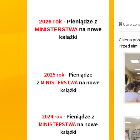
2026 rok
- Pieniądze z
Utworzono 
MINISTERSTWA
na nowe
książki
Galeria prz
Przed nimi 
2025 rok
- Pieniądze
z
MINISTERSTWA
na nowe
książki
2024 rok
- Pieniądze z
MINISTERSTWA
na nowe
książki