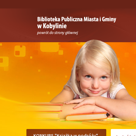
Przejdź
Przejdź
do
do
głównej
wyszukiwarki
treści
Menu
KONKURS "Książka w podróży"