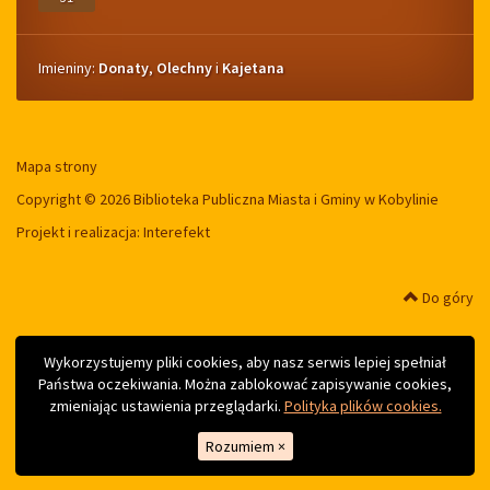
Imieniny
Imieniny:
Donaty
,
Olechny
i
Kajetana
Mapa strony
Copyright © 2026 Biblioteka Publiczna Miasta i Gminy w Kobylinie
Projekt i realizacja:
Interefekt
Do góry
Wykorzystujemy pliki cookies, aby nasz serwis lepiej spełniał
Państwa oczekiwania. Można zablokować zapisywanie cookies,
zmieniając ustawienia przeglądarki.
Polityka plików cookies.
Rozumiem
×