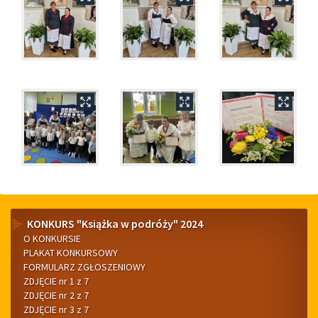
Menu
KONKURS "Książka w podróży" 2024
O KONKURSIE
boczne
PLAKAT KONKURSOWY
FORMULARZ ZGŁOSZENIOWY
ZDJĘCIE nr 1 z 7
ZDJĘCIE nr 2 z 7
ZDJĘCIE nr 3 z 7