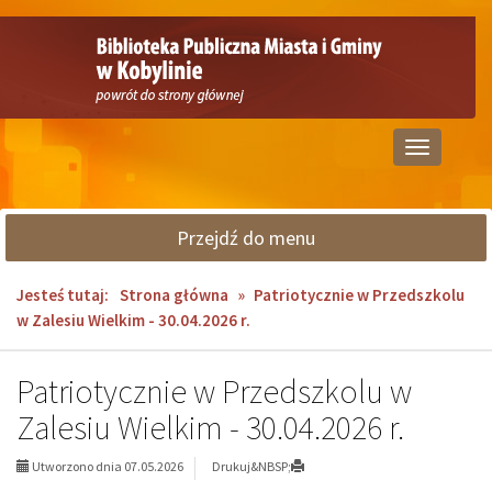
Przejdź
Przejdź
do
do
głównej
wyszukiwarki
treści
Przełącz
nawigację
Przejdź do menu
Jesteś tutaj:
Strona główna
»
Patriotycznie w Przedszkolu
w Zalesiu Wielkim - 30.04.2026 r.
Patriotycznie w Przedszkolu w
Zalesiu Wielkim - 30.04.2026 r.
Utworzono dnia 07.05.2026
Drukuj&NBSP;