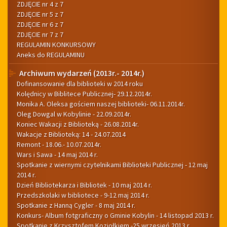
ZDJĘCIE nr 4 z 7
ZDJĘCIE nr 5 z 7
ZDJĘCIE nr 6 z 7
ZDJĘCIE nr 7 z 7
REGULAMIN KONKURSOWY
Aneks do REGULAMINU
Archiwum wydarzeń (2013r.- 2014r.)
Dofinansowanie dla biblioteki w 2014 roku
Kolędnicy w Biblitece Publicznej- 29.12.2014r.
Monika A. Oleksa gościem naszej biblioteki- 06.11.2014r.
Oleg Dowgal w Kobylinie - 22.09.2014r.
Koniec Wakacji z Biblioteką - 26.08.2014r.
Wakacje z Biblioteką: 14 - 24.07.2014
Remont - 18.06.- 10.07.2014r.
Wars i Sawa - 14 maj 2014 r.
Spotkanie z wiernymi czytelnikami Biblioteki Publicznej - 12 maj
2014 r.
Dzień Bibliotekarza i Bibliotek - 10 maj 2014 r.
Przedszkolaki w bibliotece - 9-12 maj 2014 r.
Spotkanie z Hanną Cygler - 8 maj 2014 r.
Konkurs- Album fotgraficzny o Gminie Kobylin - 14 listopad 2013 r.
Spotkanie z Krzysztofem Koziołkiem -25 wrzesień 2013 r.