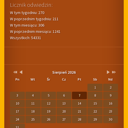
Licznik odwiedzin:
W tym tygodniu: 270
W poprzednim tygodniu: 211
W tym miesiącu: 306
W poprzednim miesiącu: 1241
Wszystkich: 54331
Pogoda
Kalendarium
Przestaw
Przestaw
Lista
Brak
Przestaw
Przestaw
Sierpień 2026
datę
datę
wydarzeń
wydarzeń
datę
datę
Pn
Wt
Śr
Cz
Pt
Sb
Nd
na
na
w
w
na
na
Sierpień
Lipiec
miesiącu
tym
Wrzesień
Sierpień
1
2
2025
2026
miesiącu.
2026
2027
3
4
5
6
7
8
9
10
11
12
13
14
15
16
17
18
19
20
21
22
23
24
25
26
27
28
29
30
31