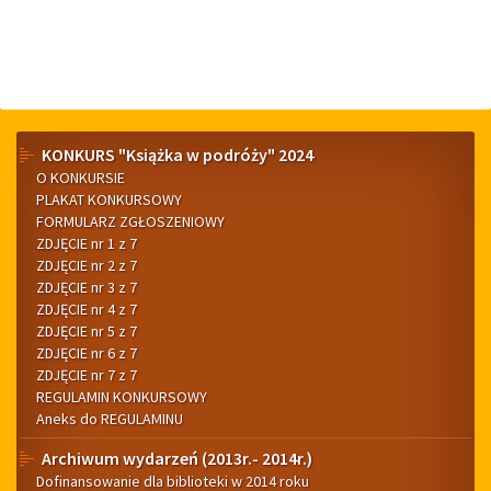
Menu
KONKURS "Książka w podróży" 2024
O KONKURSIE
boczne
PLAKAT KONKURSOWY
FORMULARZ ZGŁOSZENIOWY
ZDJĘCIE nr 1 z 7
ZDJĘCIE nr 2 z 7
ZDJĘCIE nr 3 z 7
ZDJĘCIE nr 4 z 7
ZDJĘCIE nr 5 z 7
ZDJĘCIE nr 6 z 7
ZDJĘCIE nr 7 z 7
REGULAMIN KONKURSOWY
Aneks do REGULAMINU
Archiwum wydarzeń (2013r.- 2014r.)
Dofinansowanie dla biblioteki w 2014 roku