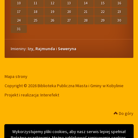
10
11
12
13
14
15
16
17
18
19
20
21
22
23
24
25
26
27
28
29
30
31
Imieniny
Imieniny:
Izy
,
Rajmunda
i
Seweryna
Mapa strony
Copyright © 2026 Biblioteka Publiczna Miasta i Gminy w Kobylinie
Projekt i realizacja:
Interefekt
Do góry
Wykorzystujemy pliki cookies, aby nasz serwis lepiej spełniał
Państwa oczekiwania. Można zablokować zapisywanie cookies,