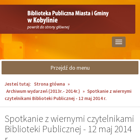
Przejdź
Przejdź
do
do
głównej
wyszukiwarki
treści
Przełącz
nawigację
Przejdź do menu
Jesteś tutaj:
Strona główna
»
Archiwum wydarzeń (2013r.- 2014r.)
»
Spotkanie z wiernymi
czytelnikami Biblioteki Publicznej - 12 maj 2014 r.
Spotkanie z wiernymi czytelnikami
Biblioteki Publicznej - 12 maj 2014
r.