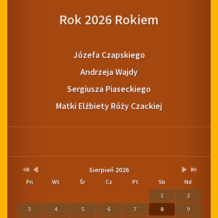
Rok 2026 Rokiem
Józefa Czapskiego
Andrzeja Wajdy
Sergiusza Piaseckiego
Matki Elżbiety Róży Czackiej
Pogoda
Kalendarium
Przestaw
Przestaw
Lista
Brak
Przestaw
Przestaw
Sierpień 2026
datę
datę
wydarzeń
wydarzeń
datę
datę
Pn
Wt
Śr
Cz
Pt
Sb
Nd
na
na
w
w
na
na
Sierpień
Lipiec
miesiącu
tym
Wrzesień
Sierpień
1
2
2025
2026
miesiącu.
2026
2027
3
4
5
6
7
8
9